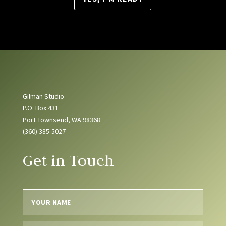
Gilman Studio
P.O. Box 431
Port Townsend, WA 98368
(360) 385-5027
Get in Touch