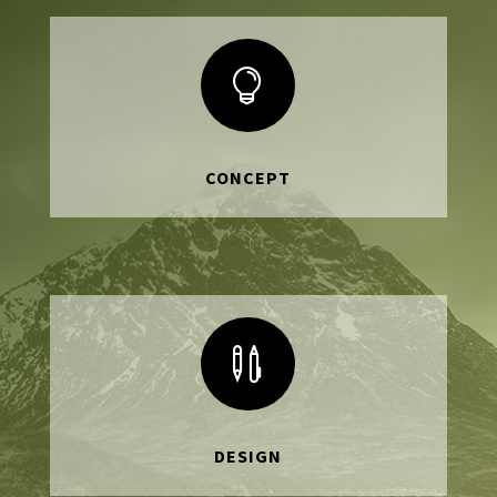

CONCEPT

DESIGN