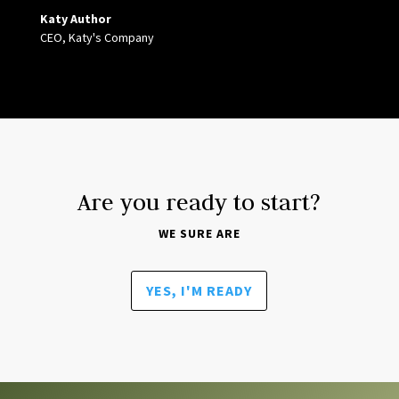
Katy Author
CEO, Katy's Company
Are you ready to start?
WE SURE ARE
YES, I'M READY